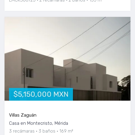
$5,150,000 MXN
Villas Zaguán
Casa en Montecristo, Mérida
3 recámaras
3 baños
169 m²