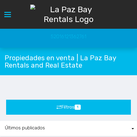
Toggle navigation
52016121362761
Propiedades en venta | La Paz Bay
Rentals and Real Estate
Filtros
1