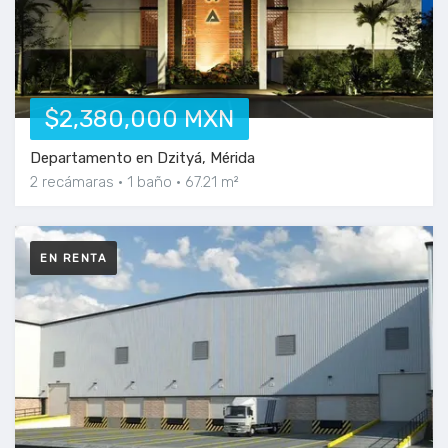
$2,380,000 MXN
Departamento en Dzityá, Mérida
2 recámaras
1 baño
67.21 m²
EN RENTA