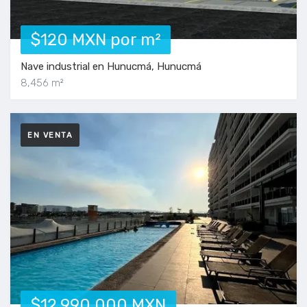
$120 MXN por m²
Nave industrial en Hunucmá, Hunucmá
8,456 m²
EN VENTA
$12,990,000 MXN