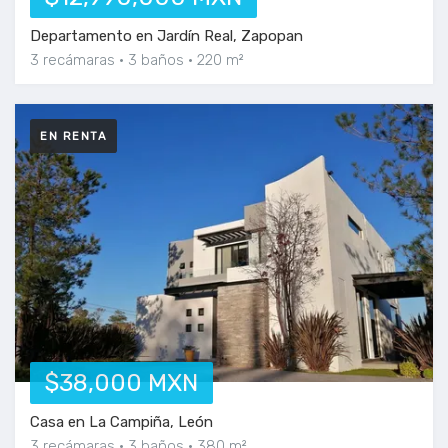
Departamento en Jardín Real, Zapopan
3 recámaras
3 baños
220 m²
EN RENTA
$38,000 MXN
Casa en La Campiña, León
3 recámaras
3 baños
380 m²