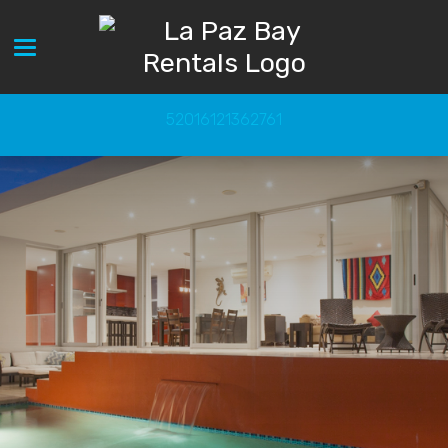
Toggle navigation
52016121362761