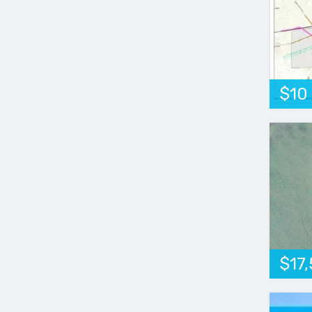
$10
$17