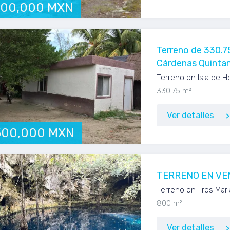
500,000 MXN
Terreno de 330.7
Cárdenas Quinta
Terreno en Isla de H
330.75 m²
Ver detalles
500,000 MXN
TERRENO EN VE
Terreno en Tres Mar
800 m²
Ver detalles