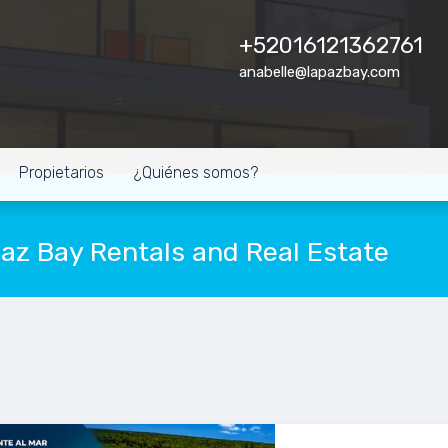
+52016121362761
anabelle@lapazbay.com
Propietarios
¿Quiénes somos?
Paz Bay Rentals and Real Estate