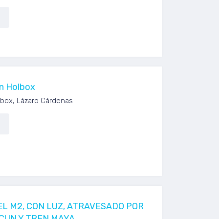
en Holbox
olbox, Lázaro Cárdenas
 EL M2, CON LUZ, ATRAVESADO POR
CUN Y TREN MAYA