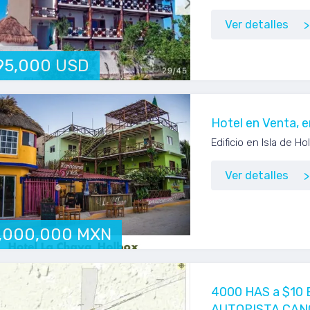
Ver detalles
195,000 USD
Hotel en Venta, 
Edificio en Isla de H
Ver detalles
,000,000 MXN
4000 HAS a $10
AUTOPISTA CAN