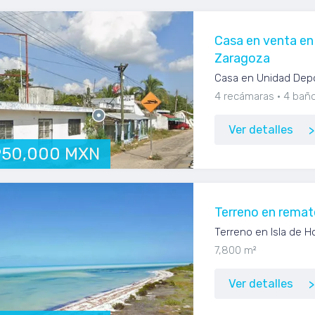
Casa en venta en 
Zaragoza
Casa en Unidad Depo
4 recámaras
4 bañ
Ver detalles
950,000 MXN
Terreno en rema
Terreno en Isla de H
7,800 m²
Ver detalles