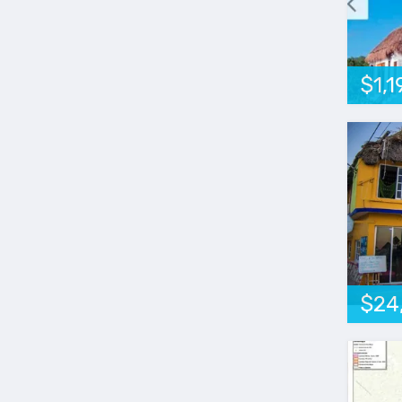
$1,
$24