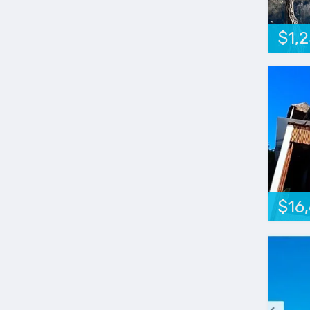
$1,
$16