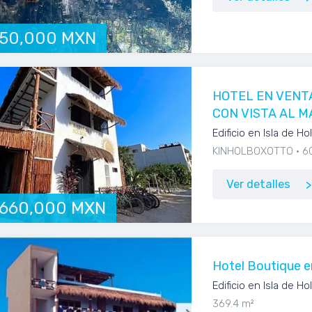
250,000 MXN
HOTEL EN VENT
CON VISTA AL M
Edificio en Isla de H
KINHOLBOXOTTO
6
Ver detalles
,660,000 MXN
Hotel Boutique e
Edificio en Isla de H
369.4 m²