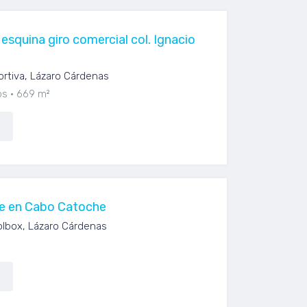
esquina giro comercial col. Ignacio
rtiva, Lázaro Cárdenas
os
669 m²
te en Cabo Catoche
olbox, Lázaro Cárdenas