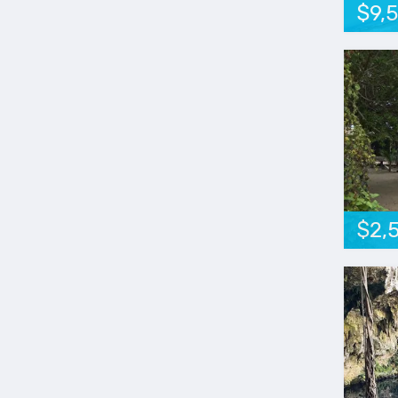
$9,
$2,