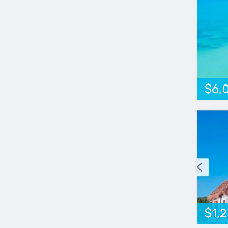
$6,
$1,