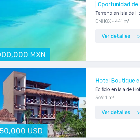
| Oportunidad de 
Terreno en Isla de H
CMHOX
441 m²
Ver detalles
000,000 MXN
Hotel Boutique e
Edificio en Isla de H
369.4 m²
Ver detalles
250,000 USD