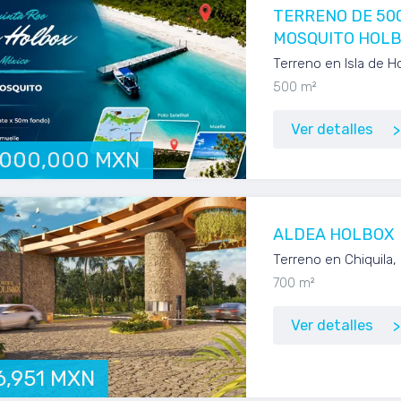
TERRENO DE 50
MOSQUITO HOL
Terreno en Isla de H
500 m²
Ver detalles
,000,000 MXN
ALDEA HOLBOX
Terreno en Chiquila,
700 m²
Ver detalles
6,951 MXN