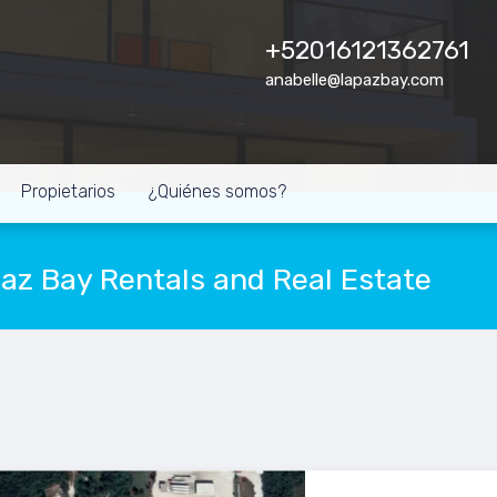
+52016121362761
anabelle@lapazbay.com
Propietarios
¿Quiénes somos?
Paz Bay Rentals and Real Estate