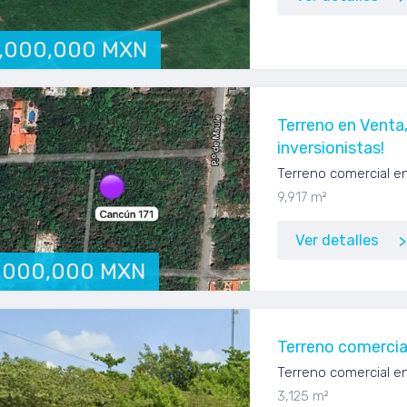
,000,000 MXN
Terreno en Venta
inversionistas!
Terreno comercial e
9,917 m²
Ver detalles
,000,000 MXN
Terreno comercia
Terreno comercial e
3,125 m²