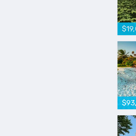
$19
$93