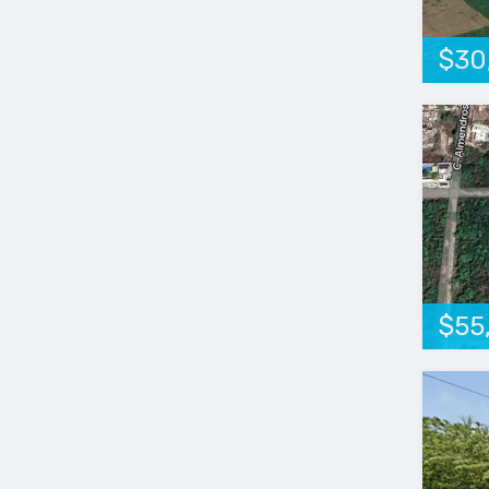
$30
$55