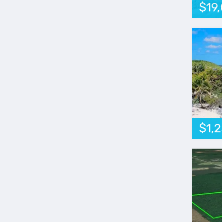
$19
$1,