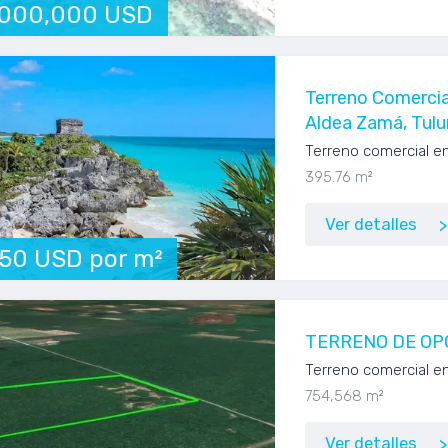
,000,000 USD
Terreno Comercia
Aldea Zamá, Tul
Terreno comercial e
395.76 m²
Ver detalles
250 USD por m²
TERRENO DE OP
Terreno comercial en
754,568 m²
Ver detalles