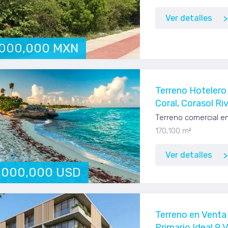
Ver detalles
,000,000 MXN
Terreno Hotelero
Coral, Corasol Ri
Terreno comercial e
170,100 m²
Ver detalles
,000,000 USD
Terreno en Venta
Primario Ideal 9