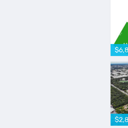
$6,
$2,