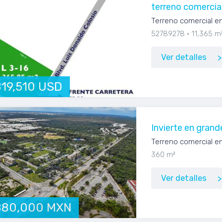
terreno comercial
Terreno comercial en
52789278
11,365 m
Ver detalles
819,510 USD
Invierte en gran
Terreno comercial e
360 m²
Ver detalles
880,000 MXN