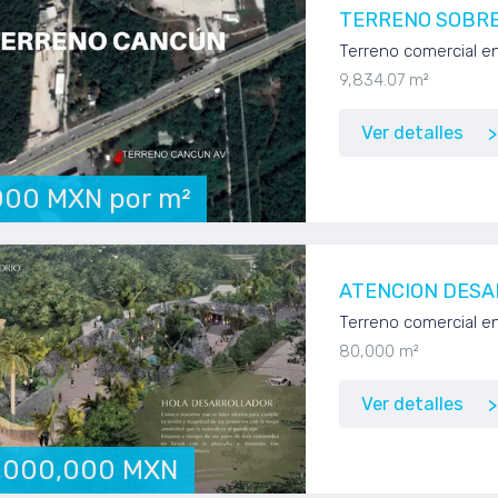
TERRENO SOBRE
Terreno comercial en
9,834.07 m²
Ver detalles
000 MXN por m²
ATENCION DESA
Terreno comercial e
80,000 m²
Ver detalles
,000,000 MXN