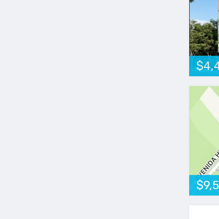
$4,
$9,