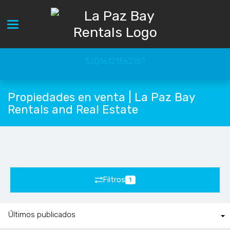
Toggle navigation
52016121362761
Propiedades en venta | La Paz Bay
Rentals and Real Estate
Filtros
1