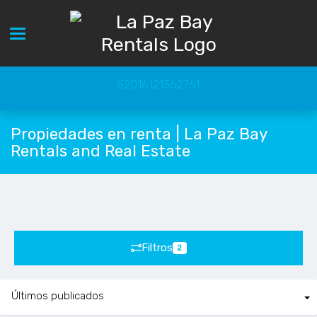
Toggle navigation
52016121362761
Propiedades en renta | La Paz Bay
Rentals and Real Estate
Filtros
2