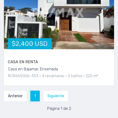
$2,400 USD
CASA EN RENTA
Casa en Bajamar, Ensenada
RCR665006-353
4 recámaras
3 baños
220 m²
Anterior
1
Siguiente
Página 1 de 2