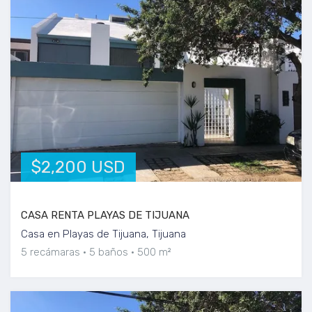
$2,200 USD
CASA RENTA PLAYAS DE TIJUANA
Casa en Playas de Tijuana, Tijuana
5 recámaras
5 baños
500 m²